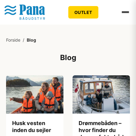
OUTLET
Forside
/
Blog
Blog
Husk vesten
Drømmebåden –
inden du sejler
hvor finder du