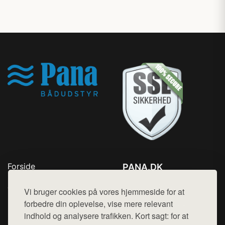
Forside
PANA.DK
Produkter
Tlf. 78768672
Top Rabatter
Vi bruger cookies på vores hjemmeside for at
Mail:
hej@want.dk
Blog
forbedre din oplevelse, vise mere relevant
Kontakt
indhold og analysere trafikken. Kort sagt: for at
Cookie- og privatlivspolitik