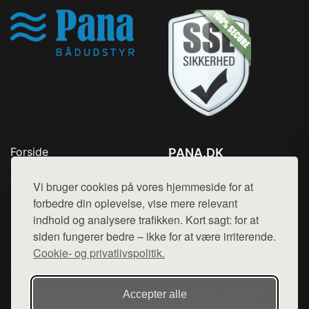
Forside
PANA.DK
Produkter
Tlf. 78768672
Top Rabatter
Vi bruger cookies på vores hjemmeside for at
Mail:
hej@want.dk
Blog
forbedre din oplevelse, vise mere relevant
Kontakt
indhold og analysere trafikken. Kort sagt: for at
Cookie- og privatlivspolitik
siden fungerer bedre – ikke for at være irriterende.
Cookie- og privatlivspolitik.
Denne side er en del af want.dk, der udgiver en række
Accepter alle
hjemmesider med præsentation af forskellige produkter fra