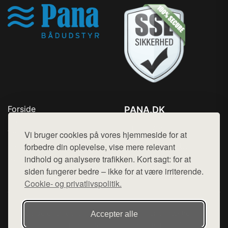
Forside
PANA.DK
Produkter
Tlf. 78768672
Top Rabatter
Vi bruger cookies på vores hjemmeside for at
Mail:
hej@want.dk
Blog
forbedre din oplevelse, vise mere relevant
Kontakt
indhold og analysere trafikken. Kort sagt: for at
Cookie- og privatlivspolitik
siden fungerer bedre – ikke for at være irriterende.
Cookie- og privatlivspolitik.
Denne side er en del af want.dk, der udgiver en række
Accepter alle
hjemmesider med præsentation af forskellige produkter fra