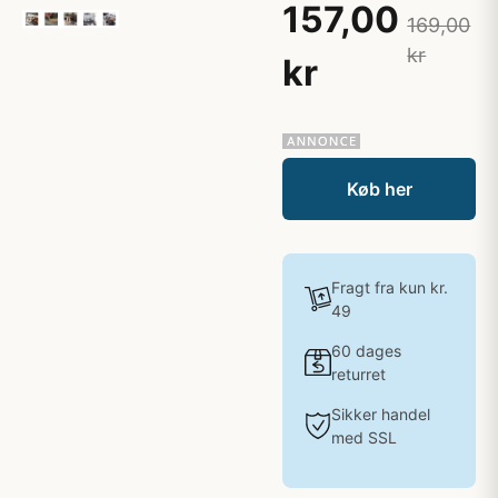
157,00
169,00
kr
kr
Køb her
Fragt fra kun kr.
49
60 dages
returret
Sikker handel
med SSL