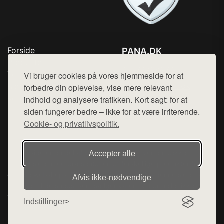
Forside
PANA.DK
Produkter
Tlf. 78768672
Top Rabatter
Vi bruger cookies på vores hjemmeside for at
Mail:
hej@want.dk
Blog
forbedre din oplevelse, vise mere relevant
Kontakt
indhold og analysere trafikken. Kort sagt: for at
Cookie- og privatlivspolitik
siden fungerer bedre – ikke for at være irriterende.
Cookie- og privatlivspolitik.
Denne side er en del af want.dk, der udgiver en række
Accepter alle
hjemmesider med præsentation af forskellige produkter fra
diverse webshops. Der sælges ikke varer fra denne side - vi
Afvis ikke‑nødvendige
henviser til de shops, som sælger varen. Vi har heller ikke
varerne på lager.
Indstillinger
© 2026 pana.dk. Alle rettigheder forbeholdes.