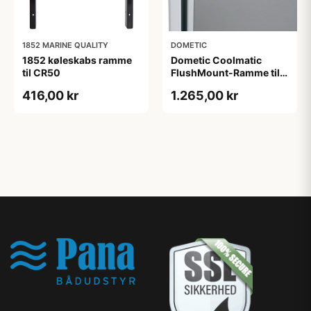
1852 MARINE QUALITY
DOMETIC
1852 køleskabs ramme
Dometic Coolmatic
til CR50
FlushMount-Ramme til
CRX/CRE 110,
416,00 kr
1.265,00 kr
546x747x5