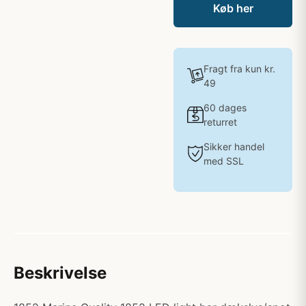
Køb her
Fragt fra kun kr.
49
60 dages
returret
Sikker handel
med SSL
Beskrivelse