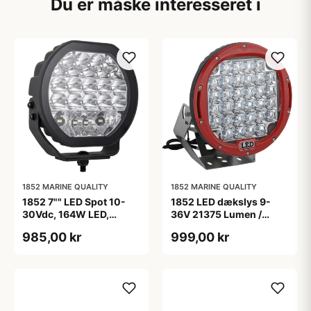
Du er måske interesseret i
1852 MARINE QUALITY
1852 MARINE QUALITY
1852 7"" LED Spot 10-
1852 LED dækslys 9-
30Vdc, 164W LED,
36V 21375 Lumen /
Combo 8936lm
225W Spotø23cm
985,00 kr
999,00 kr