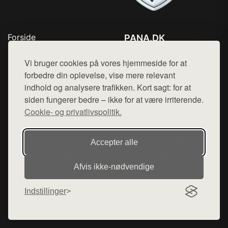
Forside
PANA.DK
Produkter
Tlf. 78768672
Top Rabatter
Vi bruger cookies på vores hjemmeside for at
Mail:
hej@want.dk
Blog
forbedre din oplevelse, vise mere relevant
Kontakt
indhold og analysere trafikken. Kort sagt: for at
Cookie- og privatlivspolitik
siden fungerer bedre – ikke for at være irriterende.
Cookie- og privatlivspolitik.
Denne side er en del af want.dk, der udgiver en række
Accepter alle
hjemmesider med præsentation af forskellige produkter fra
diverse webshops. Der sælges ikke varer fra denne side - vi
Afvis ikke‑nødvendige
henviser til de shops, som sælger varen. Vi har heller ikke
varerne på lager.
Indstillinger
© 2026 pana.dk. Alle rettigheder forbeholdes.