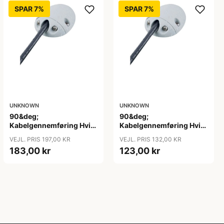
SPAR 7%
SPAR 7%
UNKNOWN
UNKNOWN
90&deg;
90&deg;
Kabelgennemføring Hvid
Kabelgennemføring Hvid
Nylon, 10-12mm kabel
Nylon, 2-8mm kabel
VEJL. PRIS 197,00 KR
VEJL. PRIS 132,00 KR
183,00 kr
123,00 kr