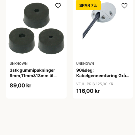
SPAR 7%
UNKNOWN
UNKNOWN
3stk gummipakninger
90&deg;
9mm,11mm&13mm til
Kabelgennemføring Grå
M20
Nylon 2-8mm kabel
VEJL. PRIS 125,00 KR
89,00 kr
116,00 kr