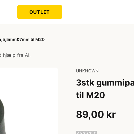
OUTLET
m,5,5mm&7mm til M20
 hjælp fra AI.
UNKNOWN
3stk gummip
til M20
89,00 kr