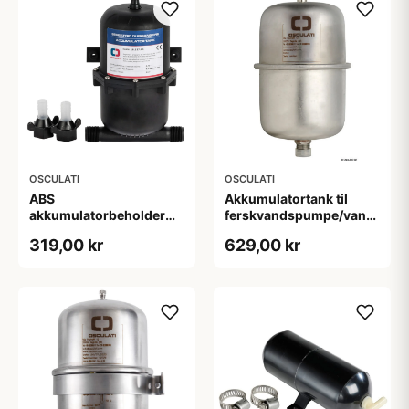
OSCULATI
OSCULATI
Akkumulatortank til
ABS
ferskvandspumpe/vandvarm
akkumulatorbeholder
1 l
0,75 L
629,00 kr
319,00 kr