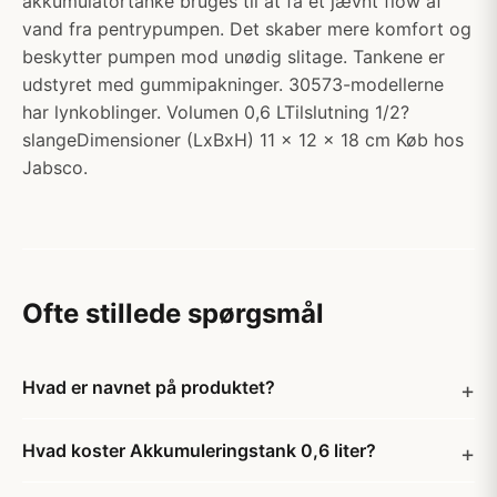
akkumulatortanke bruges til at få et jævnt flow af
vand fra pentrypumpen. Det skaber mere komfort og
beskytter pumpen mod unødig slitage. Tankene er
udstyret med gummipakninger. 30573-modellerne
har lynkoblinger. Volumen 0,6 LTilslutning 1/2?
slangeDimensioner (LxBxH) 11 x 12 x 18 cm Køb hos
Jabsco.
Ofte stillede spørgsmål
Hvad er navnet på produktet?
Hvad koster Akkumuleringstank 0,6 liter?