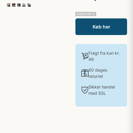
Køb her
Fragt fra kun kr.
49
60 dages
returret
Sikker handel
med SSL