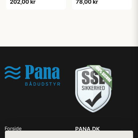
202,00 kr
78,00 kr
Forside
PANA.DK
Produkter