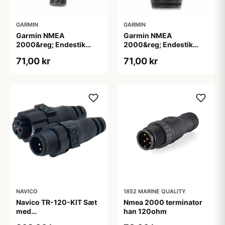
GARMIN
GARMIN
Garmin NMEA
Garmin NMEA
2000&reg; Endestik
2000&reg; Endestik
Terminators Female
Terminators Male
71,00 kr
71,00 kr
NAVICO
1852 MARINE QUALITY
Navico TR-120-KIT Sæt
Nmea 2000 terminator
med
han 120ohm
Netværksterminator