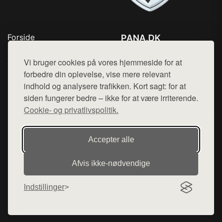
Forside
PANA.DK
Produkter
Tlf. 78768672
Top Rabatter
Vi bruger cookies på vores hjemmeside for at
Mail:
hej@want.dk
Blog
forbedre din oplevelse, vise mere relevant
Kontakt
indhold og analysere trafikken. Kort sagt: for at
Cookie- og privatlivspolitik
siden fungerer bedre – ikke for at være irriterende.
Cookie- og privatlivspolitik.
Denne side er en del af want.dk, der udgiver en række
Accepter alle
hjemmesider med præsentation af forskellige produkter fra
diverse webshops. Der sælges ikke varer fra denne side - vi
Afvis ikke‑nødvendige
henviser til de shops, som sælger varen. Vi har heller ikke
varerne på lager.
Indstillinger
© 2026 pana.dk. Alle rettigheder forbeholdes.