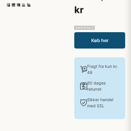
kr
Køb her
Fragt fra kun kr.
49
60 dages
returret
Sikker handel
med SSL