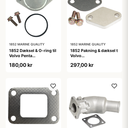
1852 MARINE QUALITY
1852 MARINE QUALITY
1852 Dæksel & O-ring til
1852 Pakning & dæksel t
Volvo Penta
Volvo
udstødningsbøjning
udstødningsbøjning
180,00 kr
297,00 kr
OEM 844093