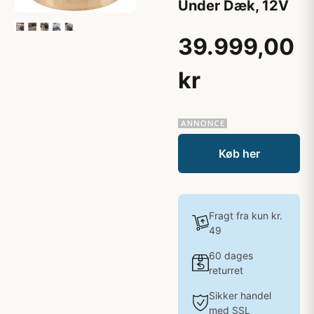
Under Dæk, 12V
39.999,00
kr
Køb her
Fragt fra kun kr.
49
60 dages
returret
Sikker handel
med SSL