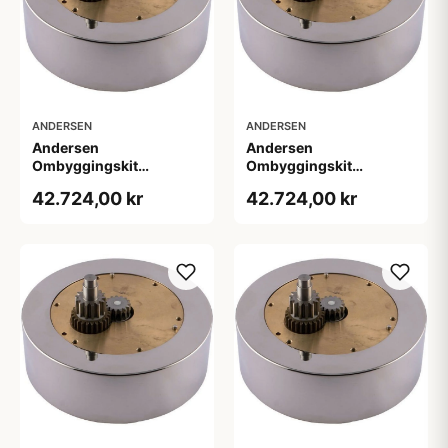
ANDERSEN
ANDERSEN
Andersen
Andersen
Ombyggingskit
Ombyggingskit
(elmotor) Compact
(elmotor) Compact
42.724,00 kr
42.724,00 kr
28ST Over Dæk, 12V
40ST Over Dæk, 12V