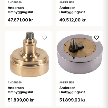
ANDERSEN
ANDERSEN
Andersen
Andersen
Ombyggingskit
Ombyggingskit
(elmotor) Compact
(elmotor) Compact
47.671,00 kr
49.512,00 kr
46ST Over Dæk, 12V
52ST Over Dæk, 12V
ANDERSEN
ANDERSEN
Andersen
Andersen
Ombyggingskit
Ombyggingskit
(elmotor) Compact
(elmotor) Compact
51.899,00 kr
51.899,00 kr
58ST Over Dæk, 12V
62ST Over Dæk, 12V