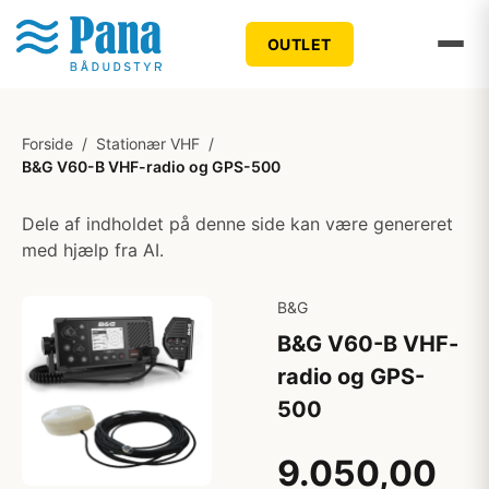
OUTLET
Forside
/
Stationær VHF
/
B&G V60-B VHF-radio og GPS-500
Dele af indholdet på denne side kan være genereret
med hjælp fra AI.
B&G
B&G V60-B VHF-
radio og GPS-
500
9.050,00