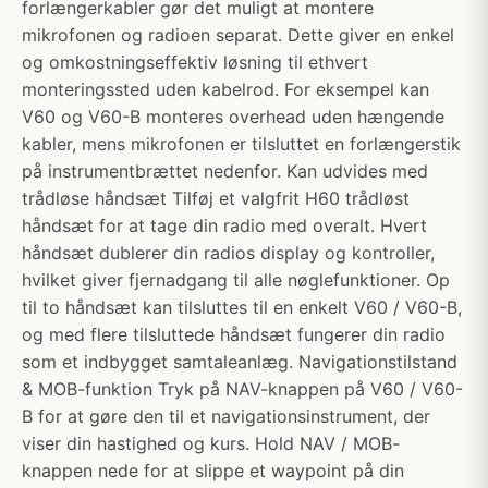
forlængerkabler gør det muligt at montere
mikrofonen og radioen separat. Dette giver en enkel
og omkostningseffektiv løsning til ethvert
monteringssted uden kabelrod. For eksempel kan
V60 og V60-B monteres overhead uden hængende
kabler, mens mikrofonen er tilsluttet en forlængerstik
på instrumentbrættet nedenfor. Kan udvides med
trådløse håndsæt Tilføj et valgfrit H60 trådløst
håndsæt for at tage din radio med overalt. Hvert
håndsæt dublerer din radios display og kontroller,
hvilket giver fjernadgang til alle nøglefunktioner. Op
til to håndsæt kan tilsluttes til en enkelt V60 / V60-B,
og med flere tilsluttede håndsæt fungerer din radio
som et indbygget samtaleanlæg. Navigationstilstand
& MOB-funktion Tryk på NAV-knappen på V60 / V60-
B for at gøre den til et navigationsinstrument, der
viser din hastighed og kurs. Hold NAV / MOB-
knappen nede for at slippe et waypoint på din