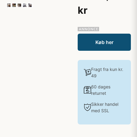
kr
Køb her
Fragt fra kun kr.
49
60 dages
returret
Sikker handel
med SSL