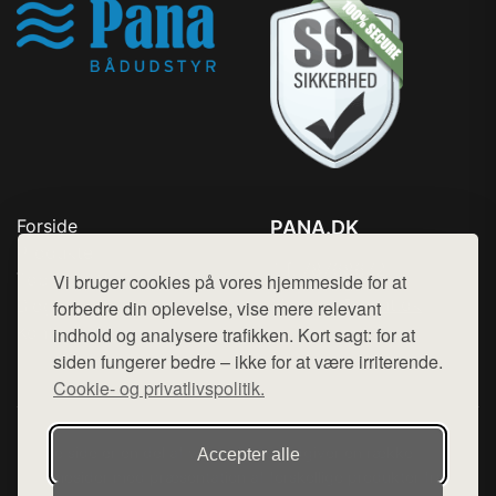
Forside
PANA.DK
Produkter
Tlf. 78768672
Top Rabatter
Vi bruger cookies på vores hjemmeside for at
Mail:
hej@want.dk
Blog
forbedre din oplevelse, vise mere relevant
Kontakt
indhold og analysere trafikken. Kort sagt: for at
Cookie- og privatlivspolitik
siden fungerer bedre – ikke for at være irriterende.
Cookie- og privatlivspolitik.
Denne side er en del af want.dk, der udgiver en række
Accepter alle
hjemmesider med præsentation af forskellige produkter fra