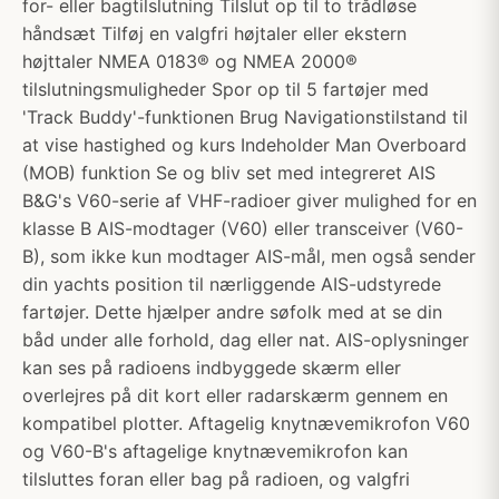
for- eller bagtilslutning Tilslut op til to trådløse
håndsæt Tilføj en valgfri højtaler eller ekstern
højttaler NMEA 0183® og NMEA 2000®
tilslutningsmuligheder Spor op til 5 fartøjer med
'Track Buddy'-funktionen Brug Navigationstilstand til
at vise hastighed og kurs Indeholder Man Overboard
(MOB) funktion Se og bliv set med integreret AIS
B&G's V60-serie af VHF-radioer giver mulighed for en
klasse B AIS-modtager (V60) eller transceiver (V60-
B), som ikke kun modtager AIS-mål, men også sender
din yachts position til nærliggende AIS-udstyrede
fartøjer. Dette hjælper andre søfolk med at se din
båd under alle forhold, dag eller nat. AIS-oplysninger
kan ses på radioens indbyggede skærm eller
overlejres på dit kort eller radarskærm gennem en
kompatibel plotter. Aftagelig knytnævemikrofon V60
og V60-B's aftagelige knytnævemikrofon kan
tilsluttes foran eller bag på radioen, og valgfri