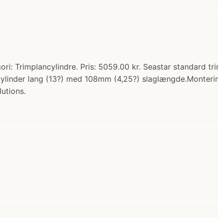
ori: Trimplancylindre. Pris: 5059.00 kr. Seastar standard t
linder lang (13?) med 108mm (4,25?) slaglængde.Monterings
utions.