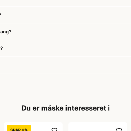
?
 lang?
g?
Du er måske interesseret i
SPAR 6%