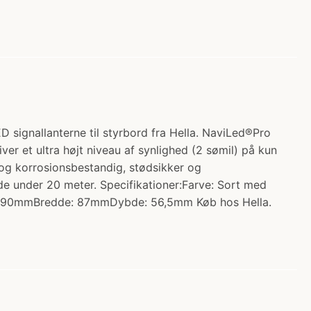
ED signallanterne til styrbord fra Hella. NaviLed®Pro
ver et ultra højt niveau af synlighed (2 sømil) på kun
 og korrosionsbestandig, stødsikker og
de under 20 meter. Specifikationer:Farve: Sort med
de: 90mmBredde: 87mmDybde: 56,5mm Køb hos Hella.