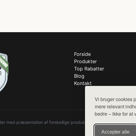
Forside
Produkter
Top Rabatter
Blog
Kontakt
Vi bruger cookies p
mere relevant indho
bedre – ikke for at 
r med præsentation af forskellige produkter fra diverse webshops. De
Accepter alle