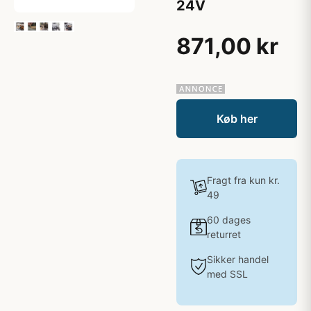
24V
871,00 kr
Køb her
Fragt fra kun kr.
49
60 dages
returret
Sikker handel
med SSL