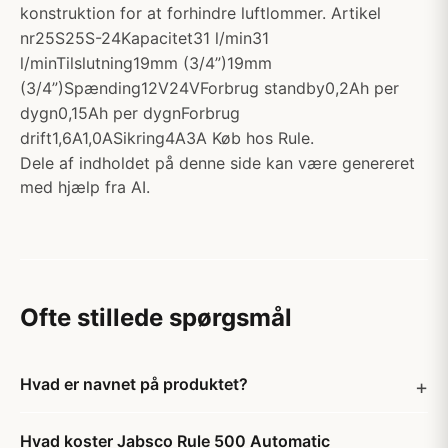
konstruktion for at forhindre luftlommer. Artikel
nr25S25S-24Kapacitet31 l/min31
l/minTilslutning19mm (3/4”)19mm
(3/4”)Spænding12V24VForbrug standby0,2Ah per
dygn0,15Ah per dygnForbrug
drift1,6A1,0ASikring4A3A Køb hos Rule.
Dele af indholdet på denne side kan være genereret
med hjælp fra AI.
Ofte stillede spørgsmål
Hvad er navnet på produktet?
Hvad koster Jabsco Rule 500 Automatic