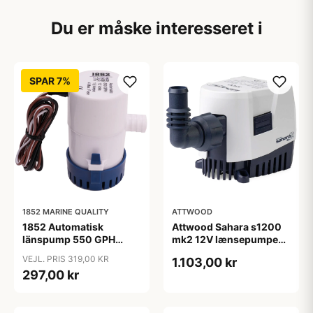
Du er måske interesseret i
SPAR 7%
1852 MARINE QUALITY
ATTWOOD
1852 Automatisk
Attwood Sahara s1200
länspump 550 GPH
mk2 12V lænsepumpe
12Vø19mm
auto inkl slangestu.
VEJL. PRIS 319,00 KR
1.103,00 kr
297,00 kr