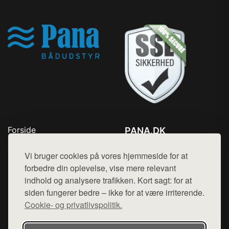
Forside
PANA.DK
Produkter
Tlf. 78768672
Top Rabatter
Vi bruger cookies på vores hjemmeside for at
Mail:
hej@want.dk
Blog
forbedre din oplevelse, vise mere relevant
Kontakt
indhold og analysere trafikken. Kort sagt: for at
Cookie- og privatlivspolitik
siden fungerer bedre – ikke for at være irriterende.
Cookie- og privatlivspolitik.