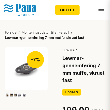
OUTLET
Forside
/
Monteringsudstyr til ankerspil
/
Lewmar-gennemføring 7 mm muffe, skruet fast
LEWMAR
Lewmar-
-7%
gennemføring 7
mm muffe, skruet
fast
UDSALG
109,00