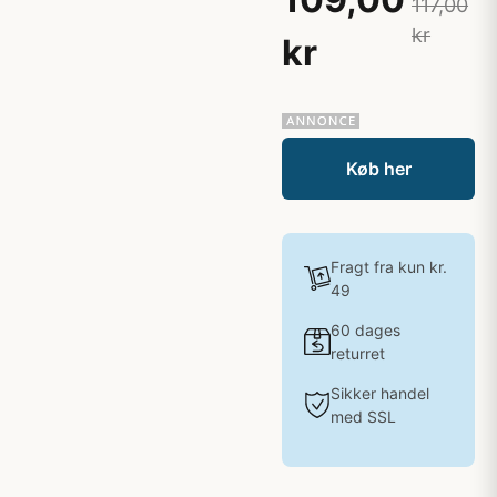
117,00
kr
kr
Køb her
Fragt fra kun kr.
49
60 dages
returret
Sikker handel
med SSL