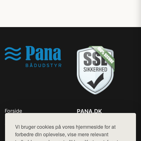
Forside
PANA.DK
Produkter
Tlf. 78768672
Top Rabatter
Vi bruger cookies på vores hjemmeside for at
Mail:
hej@want.dk
Blog
forbedre din oplevelse, vise mere relevant