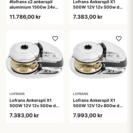
#lofrans x2 ankerspil
Lofrans Ankerspil X1
aluminium 1500w 24v
500W 12V 12v 500w din
10mm kæde din 766
766 kæde 6mm, tov
11.786,00 kr
7.383,00 kr
10/12mm
LOFRANS
LOFRANS
Lofrans Ankerspil X1
Lofrans Ankerspil X1
500W 12V 12v 500w din
500W 12V 12v 800w din
766 kæde 8mm, tov
766 kæde 8mm, tov
7.383,00 kr
7.993,00 kr
12mm
12mm