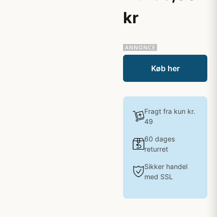
kr
Køb her
Fragt fra kun kr.
49
60 dages
returret
Sikker handel
med SSL