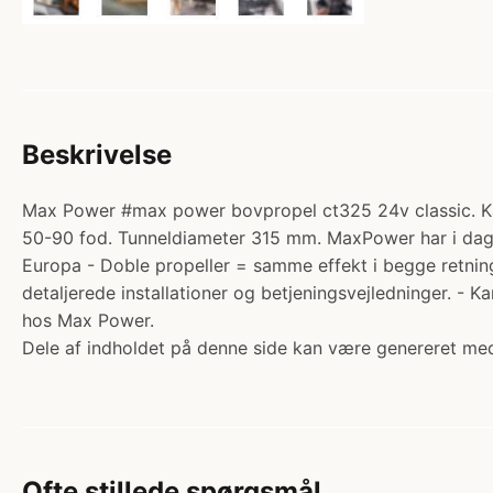
Beskrivelse
Max Power #max power bovpropel ct325 24v classic. Kat
50-90 fod. Tunneldiameter 315 mm. MaxPower har i dag 
Europa - Doble propeller = samme effekt i begge retning
detaljerede installationer og betjeningsvejledninger. 
hos Max Power.
Dele af indholdet på denne side kan være genereret med
Ofte stillede spørgsmål