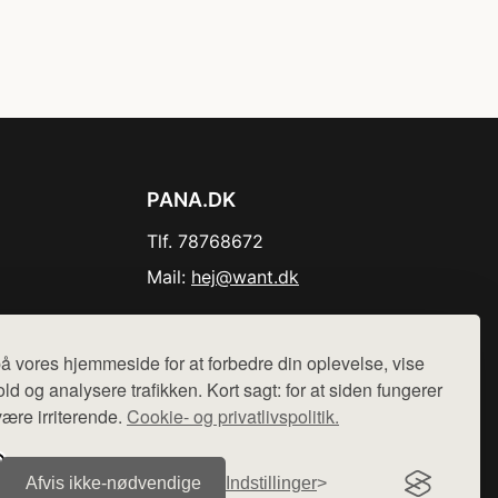
PANA.DK
Tlf. 78768672
Mail:
hej@want.dk
Cookie- og privatlivspolitik
å vores hjemmeside for at forbedre din oplevelse, vise
ld og analysere trafikken. Kort sagt: for at siden fungerer
være irriterende.
Cookie- og privatlivspolitik.
r sælges ikke varer fra denne side - vi henviser til de shops,
Afvis ikke‑nødvendige
Indstillinger