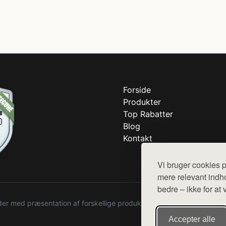
Forside
Produkter
Top Rabatter
Blog
Kontakt
Vi bruger cookies p
mere relevant indho
bedre – ikke for at 
r med præsentation af forskellige produkter fra diverse webshops. De
Accepter alle