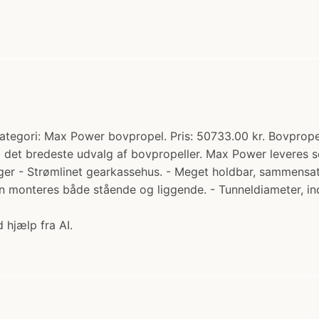
egori: Max Power bovpropel. Pris: 50733.00 kr. Bovprope
det bredeste udvalg af bovpropeller. Max Power leveres so
er - Strømlinet gearkassehus. - Meget holdbar, sammensat pr
- Kan monteres både stående og liggende. - Tunneldiameter
 hjælp fra AI.