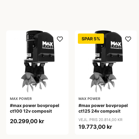
SPAR 5%
MAX POWER
MAX POWER
#max power bovpropel
#max power bovpropel
ct100 12v composit
ct125 24v composit
VEJL. PRIS 20.814,00 KR
20.299,00 kr
19.773,00 kr