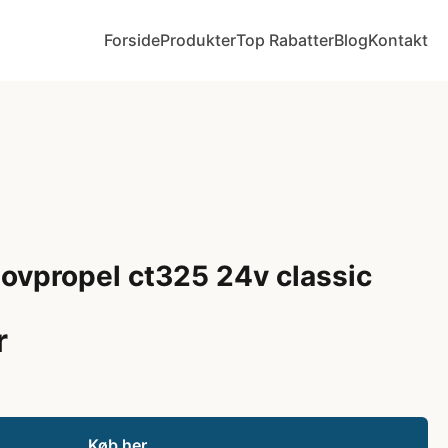
Forside
Produkter
Top Rabatter
Blog
Kontakt
vpropel ct325 24v classic
r
Køb her