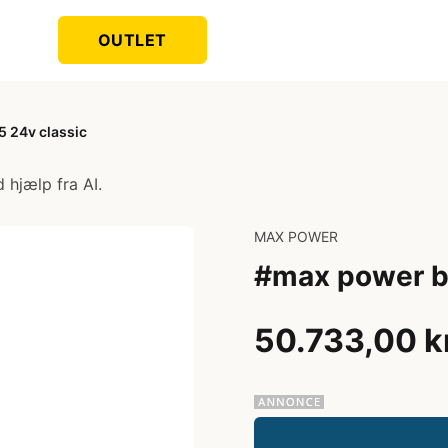
OUTLET
 24v classic
 hjælp fra AI.
MAX POWER
#max power bo
50.733,00 k