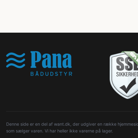
Denne side er en del af want.dk, der udgiver en række hjemmeside
som sælger varen. Vi har heller ikke varerne på lager.