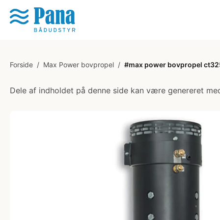
Forside
/
Max Power bovpropel
/
#max power bovpropel ct325
Dele af indholdet på denne side kan være genereret med