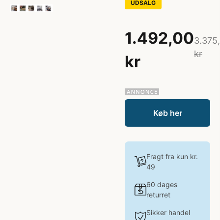
UDSALG
1.492,00
3.375
kr
kr
Køb her
Fragt fra kun kr.
49
60 dages
returret
Sikker handel