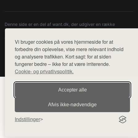
Denne side er en del af want.dk, der udgiver en række
hjemmesider med præsentation af forskellige produkter fra
diverse webshops. Der sælges ikke varer fra denne side - vi
Vi bruger cookies på vores hjemmeside for at
henviser til de shops, som sælger varen. Vi har heller ikke
forbedre din oplevelse, vise mere relevant indhold
varerne på lager.
og analysere trafikken. Kort sagt: for at siden
fungerer bedre – ikke for at være irriterende.
© 2026 pana.dk. Alle rettigheder forbeholdes.
Cookie- og privatlivspolitik.
Accepter alle
Afvis ikke‑nødvendige
Indstillinger