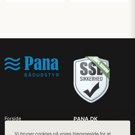
Forside
PANA.DK
Produkter
Tlf. 78768672
Top Rabatter
Vi bruger cookies på vores hjemmeside for at