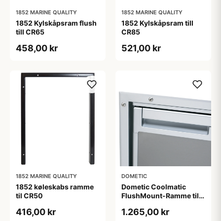
1852 MARINE QUALITY
1852 MARINE QUALITY
1852 Kylskåpsram flush
1852 Kylskåpsram till
till CR65
CR85
458,00 kr
521,00 kr
1852 MARINE QUALITY
DOMETIC
1852 køleskabs ramme
Dometic Coolmatic
til CR50
FlushMount-Ramme til
CRX/CRE 110,
416,00 kr
1.265,00 kr
546x747x5