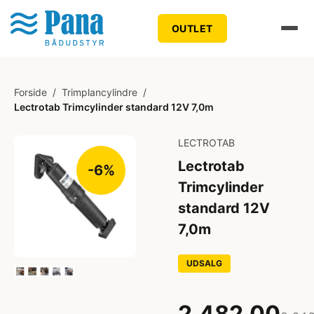
OUTLET
Forside
/
Trimplancylindre
/
Lectrotab Trimcylinder standard 12V 7,0m
LECTROTAB
Lectrotab
-6%
Trimcylinder
standard 12V
7,0m
UDSALG
2.482,00