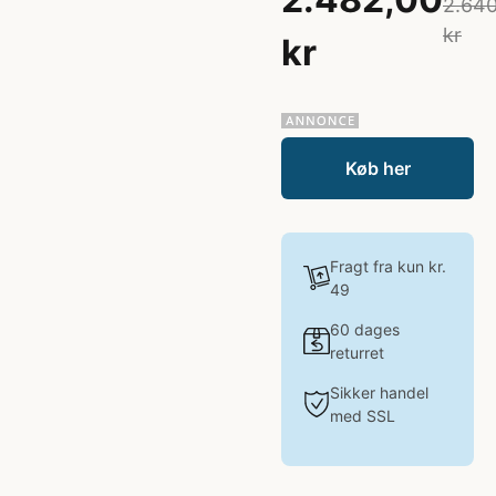
2.64
kr
kr
Køb her
Fragt fra kun kr.
49
60 dages
returret
Sikker handel
med SSL